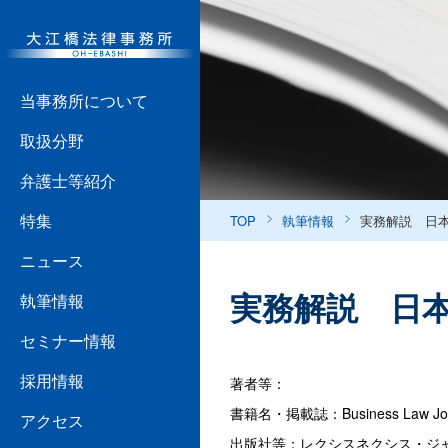
当事務所について
取扱分野
弁護士等紹介
特集
TOP
執筆情報
実務解説 日
ニュース
実務解説 日
執筆情報
セミナー情報
採用情報
著者等：
書籍名・掲載誌：Business Law Jou
アクセス
出版社等：レクシスネクシス・ジ