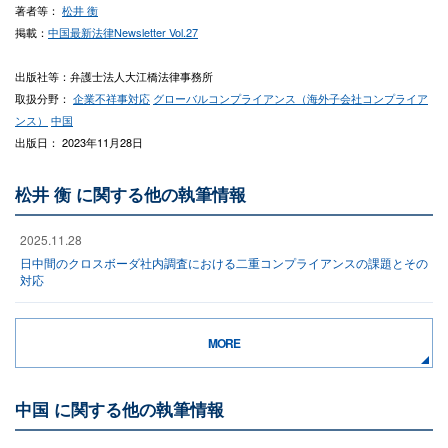
著者等：
松井 衡
掲載：
中国最新法律Newsletter Vol.27
出版社等：弁護士法人大江橋法律事務所
取扱分野：
企業不祥事対応
グローバルコンプライアンス（海外子会社コンプライア
ンス）
中国
出版日： 2023年11月28日
松井 衡 に関する他の執筆情報
2025.11.28
日中間のクロスボーダ社内調査における二重コンプライアンスの課題とその
対応
MORE
中国 に関する他の執筆情報