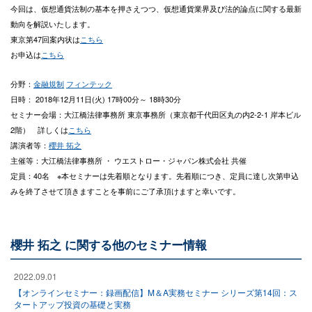
今回は、仮想通貨法制の基本を押さえつつ、仮想通貨業界及び法的論点に関する最新
動向を解説いたします。
東京第47回案内状は
こちら
お申込は
こちら
分野：
金融規制
フィンテック
日時： 2018年12月11日(火) 17時00分～ 18時30分
セミナー会場：大江橋法律事務所 東京事務所（東京都千代田区丸の内2-2-1 岸本ビル
2階） 詳しくは
こちら
講演者等：
櫻井 拓之
主催等：大江橋法律事務所 ・ ウエストロー・ジャパン株式会社 共催
定員：40名 ※本セミナーは先着順となります。先着順につき、定員に達し次第申込
みを終了させて頂きますことを事前にご了承頂けますと幸いです。
櫻井 拓之 に関する他のセミナー情報
2022.09.01
【オンラインセミナー：録画配信】M＆A実務セミナー シリーズ第14回：ス
タートアップ投資の基礎と実務