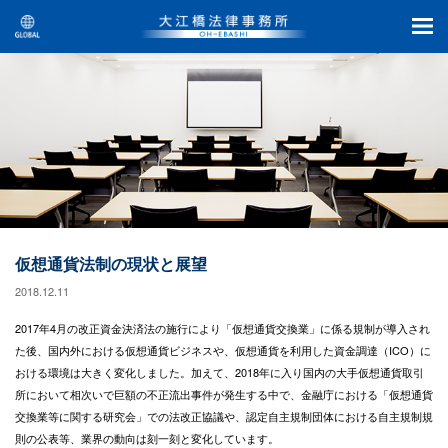
仮想通貨法制の現状と展望
2018.12.11
2017年4月の改正資金決済法の施行により「仮想通貨交換業」に係る規制が導入され
た後、国内外における仮想通貨ビジネスや、仮想通貨を利用した資金調達（ICO）に
おける環境は大きく変化しました。加えて、2018年に入り国内の大手仮想通貨取引
所において相次いで巨額の不正流出事件が発生する中で、金融庁における「仮想通貨
交換業等に関する研究会」での法改正協議や、認定自主規制団体における自主規制規
則の公表等、業界の動向は刻一刻と変化しています。