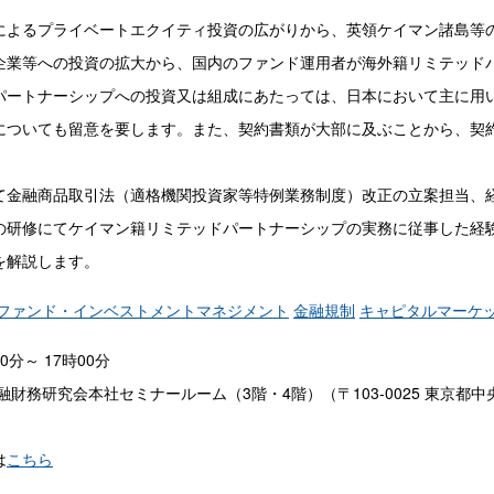
よるプライベートエクイティ投資の広がりから、英領ケイマン諸島等
企業等への投資の拡大から、国内のファンド運用者が海外籍リミテッド
ートナーシップへの投資又は組成にあたっては、日本において主に用
についても留意を要します。また、契約書類が大部に及ぶことから、契
金融商品取引法（適格機関投資家等特例業務制度）改正の立案担当、
の研修にてケイマン籍リミテッドパートナーシップの実務に従事した経
を解説します。
ファンド・インベストメントマネジメント
金融規制
キャピタルマーケ
00分～ 17時00分
財務研究会本社セミナールーム（3階・4階）（〒103-0025 東京都中央
は
こちら