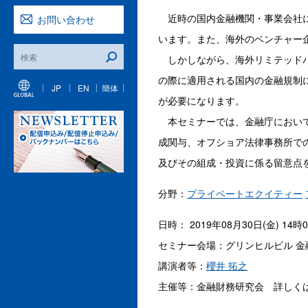
近時の国内金融機関・事業会社に
お問い合わせ
います。また、海外のベンチャー
しかしながら、海外リミテッドパ
の際に適用される国内の金融規制
JP
EN
簡体
が必要になります。
本セミナーでは、金融庁において
成関与、オフショア法律事務所で
及びその組成・投資に係る留意点
分野：
プライベートエクイティー
日時： 2019年08月30日(金) 14時
セミナー会場：グリンヒルビル 金融
講演者等：
櫻井 拓之
主催等：金融財務研究会 詳しく