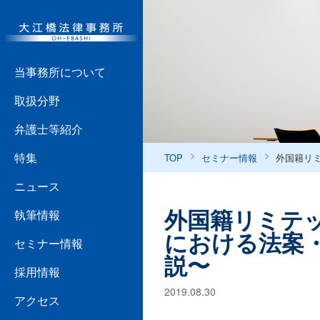
当事務所について
取扱分野
弁護士等紹介
特集
TOP
セミナー情報
外国籍リ
ニュース
外国籍リミテ
執筆情報
における法案
セミナー情報
説〜
採用情報
2019.08.30
アクセス