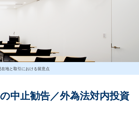
現在地と取引における留意点
目の中止勧告／外為法対内投資