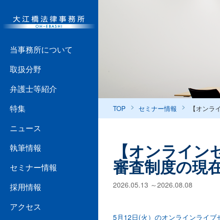
当事務所について
取扱分野
弁護士等紹介
特集
TOP
セミナー情報
【オンラ
ニュース
【オンライン
執筆情報
審査制度の現
セミナー情報
2026.05.13 ～2026.08.08
採用情報
アクセス
5月12日(火）のオンラインライブ