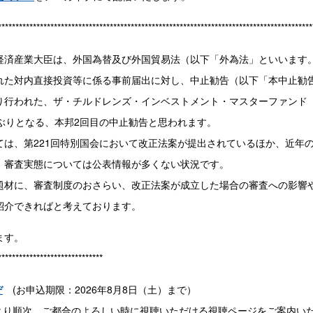
******************************************************************************************
び経済産業大臣は、外国為替及び外国貿易法（以下「外為法」といいま
た対内直接投資等に係る事前届出に対し、中止勧告（以下「本中止勧告」
り行われた、ザ・チルドレンズ・インベストメント・マスターファンド（
ぶりとなる、本邦2回目の中止勧告と思われます。
は、第221回特別国会において改正法案が提出されているほか、近年
、審査実態については公表情報が多くない状況です。
材に、審査制度のおさらい、改正法案が成立した場合の審査への影響や
紹介できればと考えております。
ます。
******************************
ぞ
(お申込期限：2026年8月8日（土）まで）
り順次、ご都合のよろしい時に視聴いただける視聴ページをご案内い