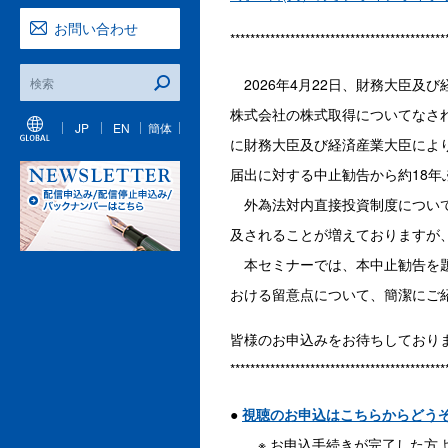
お問い合わせ
*******************************************
2026年4月22日、財務大臣及
株式会社の株式取得についてなされ
JP
EN
簡体
に財務大臣及び経済産業大臣によ
届出に対する中止勧告から約18年
外為法対内直接投資制度について
及されることが増えておりますが
本セミナーでは、本中止勧告を題
おける留意点について、簡潔にご
皆様のお申込みをお待ちしており
*******************************************
●
視聴のお申込はこちらからどう
※ お申込手続きが完了した方よ