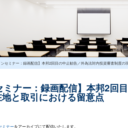
インセミナー：録画配信】本邦2回目の中止勧告／外為法対内投資審査制度の
セミナー：録画配信】本邦2回
在地と取引における留意点
セミナー
をアーカイブにて配信いたします。