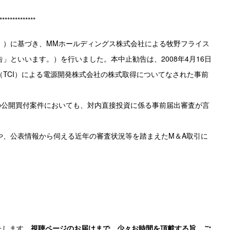
**************
す。）に基づき、MMホールディングス株式会社による牧野フライス
といいます。）を行いました。本中止勧告は、2008年4月16日
TCI）による電源開発株式会社の株式取得についてなされた事前
の公開買付案件においても、対内直接投資に係る事前届出審査が言
、公表情報から伺える近年の審査状況等を踏まえたM＆A取引に
たします。
視聴ページのお届けまで、少々お時間を頂戴する旨、ご