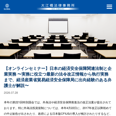
【オンラインセミナー】日本の経済安全保障関連法制と企
業実務 〜実務に役立つ最新の法令改正情報から執行実務
まで、経済産業省貿易経済安全保障局に出向経験のある弁
護士が解説〜
2026.07.28
本年の第221回特別国会では、外為法や経済安全保障推進法の改正法案が提出されて
おります。特に外為法投資規制については、本年4月22日に、2017年改正以降初めて
の中止勧告が出されたり、政府による日本版CFIUSの導入が検討されたりするなど、