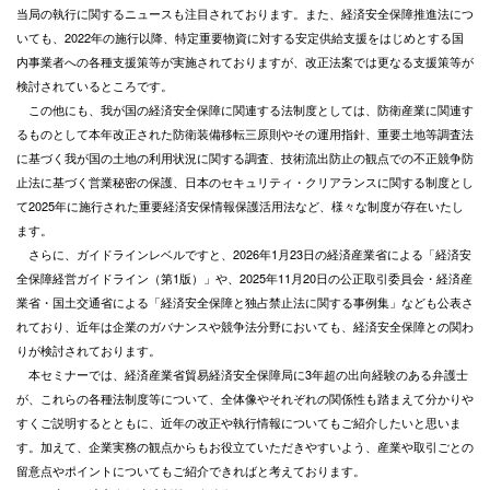
当局の執行に関するニュースも注目されております。また、経済安全保障推進法につ
いても、2022年の施行以降、特定重要物資に対する安定供給支援をはじめとする国
内事業者への各種支援策等が実施されておりますが、改正法案では更なる支援策等が
検討されているところです。
この他にも、我が国の経済安全保障に関連する法制度としては、防衛産業に関連す
るものとして本年改正された防衛装備移転三原則やその運用指針、重要土地等調査法
に基づく我が国の土地の利用状況に関する調査、技術流出防止の観点での不正競争防
止法に基づく営業秘密の保護、日本のセキュリティ・クリアランスに関する制度とし
て2025年に施行された重要経済安保情報保護活用法など、様々な制度が存在いたし
ます。
さらに、ガイドラインレベルですと、2026年1月23日の経済産業省による「経済安
全保障経営ガイドライン（第1版）」や、2025年11月20日の公正取引委員会・経済産
業省・国土交通省による「経済安全保障と独占禁止法に関する事例集」なども公表さ
れており、近年は企業のガバナンスや競争法分野においても、経済安全保障との関わ
りが検討されております。
本セミナーでは、経済産業省貿易経済安全保障局に3年超の出向経験のある弁護士
が、これらの各種法制度等について、全体像やそれぞれの関係性も踏まえて分かりや
すくご説明するとともに、近年の改正や執行情報についてもご紹介したいと思いま
す。加えて、企業実務の観点からもお役立ていただきやすいよう、産業や取引ごとの
留意点やポイントについてもご紹介できればと考えております。