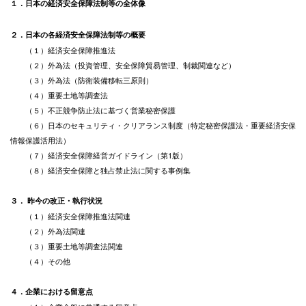
１．日本の経済安全保障法制等の全体像
２．日本の各経済安全保障法制等の概要
（１）経済安全保障推進法
（２）外為法（投資管理、安全保障貿易管理、制裁関連など）
（３）外為法（防衛装備移転三原則）
（４）重要土地等調査法
（５）不正競争防止法に基づく営業秘密保護
（６）日本のセキュリティ・クリアランス制度（特定秘密保護法・重要経済安保
情報保護活用法）
（７）経済安全保障経営ガイドライン（第1版）
（８）経済安全保障と独占禁止法に関する事例集
３． 昨今の改正・執行状況
（１）経済安全保障推進法関連
（２）外為法関連
（３）重要土地等調査法関連
（４）その他
４．企業における留意点