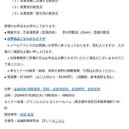
（１）企業全般に共通する留意点
（２）産業別の留意点
（３）企業形態・取引別の留意点
皆様のお申込をお待ちしております。
● 開催方法：①会場受講（定員20名） ②LIVE配信（Zoom） ③後日配信
●
お申込はこちらからどうぞ
※ メールアドレスのお間違いが非常に多くなっております。恐れ入りますが、入力
後のご確認をお願い申し上げます。
※ 法律事務所ご所属の方はお申込をお断りさせていただく場合がございますのでご
了承ください。
※ 本セミナーの録音・録画、内容や資料の無断複製・引用はお控えください。
●
受講費：
37,000
円
（お二人目から：
33,000
円）
（消費税、参考資料を含む）
分野：
金融規制
国際通商・関税・原産地規則、貿易障壁、貿易管理
日時： 2026年07月28日(火) 13時30分～ 16時30分
セミナー会場：グリンヒルビル セミナールーム（東京都中央区日本橋茅場町1-10-
8）
講演者等：
福冨 友美
主催等：金融財務研究会 詳しくは
こちら