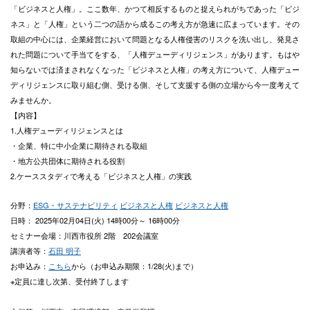
「ビジネスと人権」。ここ数年、かつて相反するものと捉えられがちであった「ビジ
ネス」と「人権」という二つの語から成るこの考え方が急速に広まっています。その
取組の中心には、企業経営において問題となる人権侵害のリスクを洗い出し、発見さ
れた問題について手当てをする、「人権デューディリジェンス」があります。もはや
知らないでは済まされなくなった「ビジネスと人権」の考え方について、人権デュー
ディリジェンスに取り組む側、受ける側、そして支援する側の立場から今一度考えて
みませんか。
【内容】
1.人権デューディリジェンスとは
・企業、特に中小企業に期待される取組
・地方公共団体に期待される役割
2.ケーススタディで考える「ビジネスと人権」の実践
分野：
ESG・サステナビリティ
ビジネスと人権
ビジネスと人権
日時： 2025年02月04日(火) 14時00分～ 16時00分
セミナー会場：川西市役所 2階 202会議室
講演者等：
石田 明子
お申込み：
こちら
から（お申込み期限：1/28(火)まで）
※
定員に達し次第、受付終了します