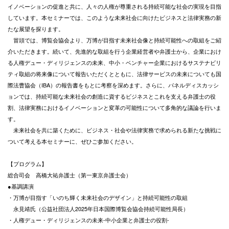
イノベーションの促進と共に、人々の人権が尊重される持続可能な社会の実現を目指
しています。本セミナーでは、このような未来社会に向けたビジネスと法律実務の新
たな展望を探ります。
冒頭では、博覧会協会より、万博が目指す未来社会像と持続可能性への取組をご紹
介いただきます。続いて、先進的な取組を行う企業経営者や弁護士から、企業におけ
る人権デュー・ディリジェンスの未来、中小・ベンチャー企業におけるサステナビリ
ティ取組の将来像について報告いただくとともに、法律サービスの未来についても国
際法曹協会（IBA）の報告書をもとに考察を深めます。さらに、パネルディスカッシ
ョンでは、持続可能な未来社会の創造に資するビジネスとこれを支える弁護士の役
割、法律実務におけるイノベーションと変革の可能性について多角的な議論を行いま
す。
未来社会を共に築くために、ビジネス・社会や法律実務で求められる新たな挑戦に
ついて考える本セミナーに、ぜひご参加ください。
【プログラム】
総合司会 高橋大祐弁護士（第一東京弁護士会）
●基調講演
・万博が目指す「いのち輝く未来社会のデザイン」と持続可能性の取組
永見靖氏（公益社団法人2025年日本国際博覧会協会持続可能性局長）
・人権デュー・ディリジェンスの未来-中小企業と弁護士の役割-