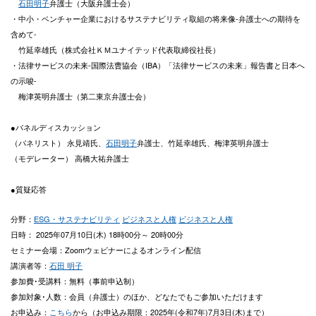
石田明子
弁護士（大阪弁護士会）
・中小・ベンチャー企業におけるサステナビリティ取組の将来像-弁護士への期待を
含めて-
竹延幸雄氏（株式会社ＫＭユナイテッド代表取締役社長）
・法律サービスの未来-国際法曹協会（IBA）「法律サービスの未来」報告書と日本へ
の示唆-
梅津英明弁護士（第二東京弁護士会）
●パネルディスカッション
（パネリスト） 永見靖氏、
石田明子
弁護士、竹延幸雄氏、梅津英明弁護士
（モデレーター） 高橋大祐弁護士
●質疑応答
分野：
ESG・サステナビリティ
ビジネスと人権
ビジネスと人権
日時： 2025年07月10日(木) 18時00分～ 20時00分
セミナー会場：Zoomウェビナーによるオンライン配信
講演者等：
石田 明子
参加費･受講料：無料（事前申込制）
参加対象･人数：
会員（弁護士）のほか、どなたでもご参加いただけます
お申込み：
こちら
から（お申込み期限：2025年(令和7年)7月3日(木)まで）