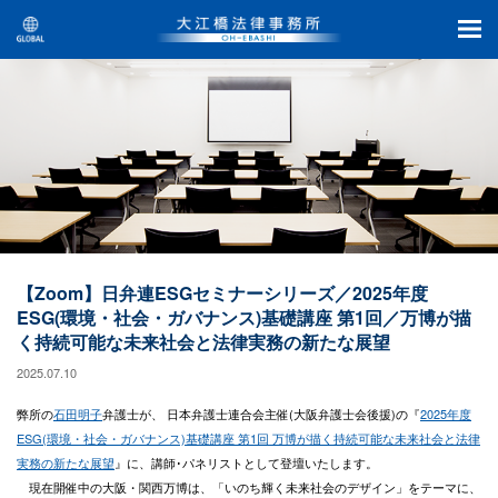
【Zoom】日弁連ESGセミナーシリーズ／2025年度
ESG(環境・社会・ガバナンス)基礎講座 第1回／万博が描
く持続可能な未来社会と法律実務の新たな展望
2025.07.10
弊所の
石田明子
弁護士が、 日本弁護士連合会主催(大阪弁護士会後援)の『
2025年度
ESG(環境・社会・ガバナンス)基礎講座 第1回 万博が描く持続可能な未来社会と法律
実務の新たな展望
』に、講師･パネリストとして登壇いたします。
現在開催中の大阪・関西万博は、「いのち輝く未来社会のデザイン」をテーマに、