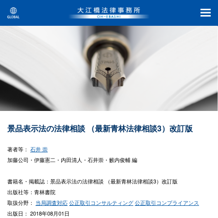
景品表示法の法律相談 （最新青林法律相談3）改訂版
著者等：
石井 崇
加藤公司・伊藤憲二・内田清人・石井崇・籔内俊輔 編
書籍名・掲載誌：景品表示法の法律相談 （最新青林法律相談3）改訂版
出版社等：青林書院
取扱分野：
当局調査対応
公正取引コンサルティング
公正取引コンプライアンス
出版日： 2018年08月01日