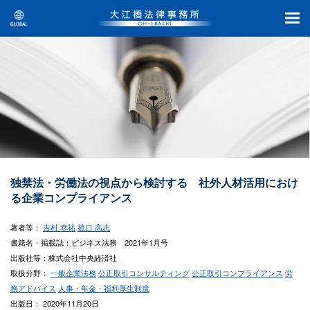
独禁法・労働法の視点から検討する 社外人材活用におけ
る企業コンプライアンス
著者等：
吉村 幸祐
菰口 高志
書籍名・掲載誌：ビジネス法務 2021年1月号
出版社等：株式会社中央経済社
取扱分野：
一般企業法務
公正取引コンサルティング
公正取引コンプライアンス
労
務アドバイス
人事・年金・福利厚生制度
出版日： 2020年11月20日