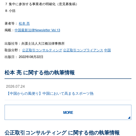
７ 集中に参加する事業者の明確化（意見募集稿）
８ 小括
著者等：
松本 亮
掲載：
中国最新法律Newsletter Vol.13
出版社等：弁護士法人大江橋法律事務所
取扱分野：
公正取引コンサルティング
公正取引コンプライアンス
中国
出版日： 2022年08月22日
松本 亮 に関する他の執筆情報
2026.07.24
【中国からの風便り】中国において高まるスポーツ熱
MORE
公正取引コンサルティング に関する他の執筆情報