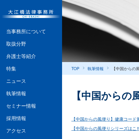
当事務所について
取扱分野
弁護士等紹介
特集
TOP
執筆情報
【中国からの
ニュース
【中国からの
執筆情報
セミナー情報
採用情報
【中国からの風便り】健康コード
【中国からの風便りシリーズはこ
アクセス