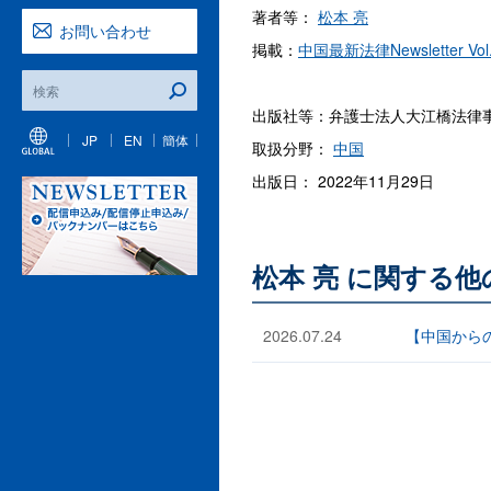
著者等：
松本 亮
お問い合わせ
掲載：
中国最新法律Newsletter Vol
出版社等：弁護士法人大江橋法律
JP
EN
簡体
取扱分野：
中国
出版日： 2022年11月29日
松本 亮 に関する
2026.07.24
【中国から