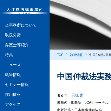
当事務所について
取扱分野
弁護士等紹介
特集
TOP
執筆情報
中国仲裁法実務
ニュース
中国仲裁法実務
執筆情報
セミナー情報
採用情報
著者等：
高槻 史
書籍名・掲載誌：JCAジャーナル 2
アクセス
出版社等：日本商事仲裁協会