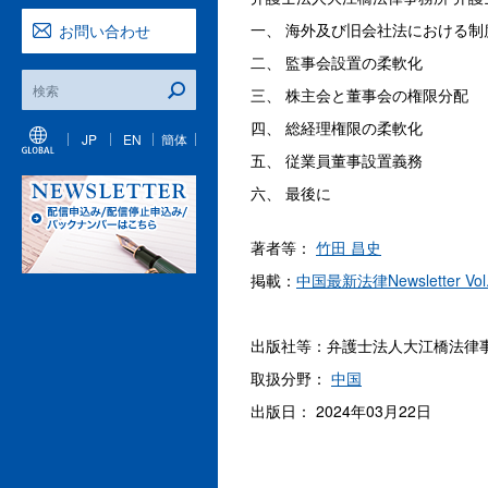
一、 海外及び旧会社法における制
お問い合わせ
二、 監事会設置の柔軟化
三、 株主会と董事会の権限分配
四、 総経理権限の柔軟化
JP
EN
簡体
五、 従業員董事設置義務
六、 最後に
著者等：
竹田 昌史
掲載：
中国最新法律Newsletter Vol
出版社等：弁護士法人大江橋法律
取扱分野：
中国
出版日： 2024年03月22日