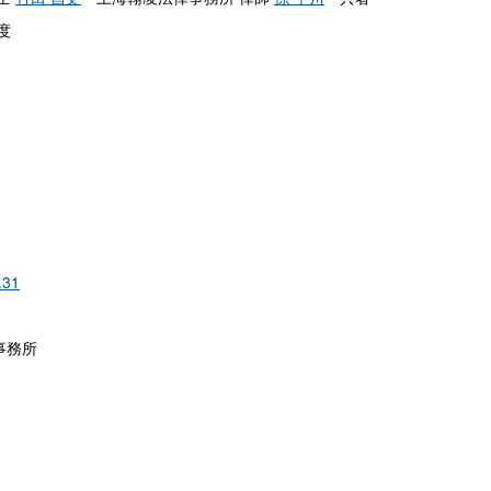
度
.31
事務所