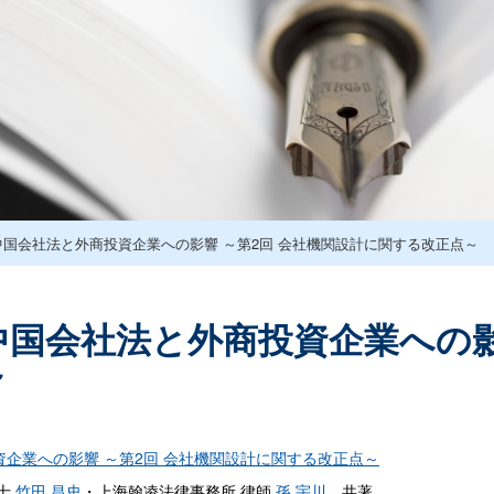
国会社法と外商投資企業への影響 ～第2回 会社機関設計に関する改正点～
国会社法と外商投資企業への影
～
企業への影響 ～第2回 会社機関設計に関する改正点～
護士
竹田 昌史
・上海翰凌法律事務所 律師
孫 宇川
共著