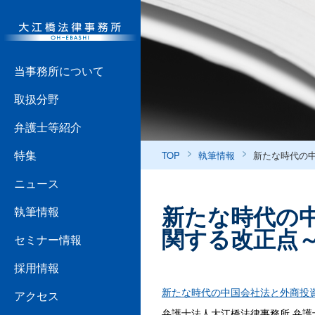
当事務所について
取扱分野
弁護士等紹介
特集
TOP
執筆情報
新たな時代の中
ニュース
新たな時代の中
執筆情報
関する改正点
セミナー情報
採用情報
新たな時代の中国会社法と外商投資
アクセス
弁護士法人大江橋法律事務所 弁