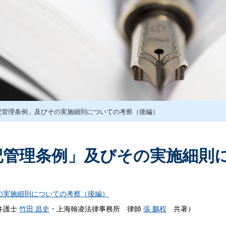
記管理条例」及びその実施細則についての考察（後編）
記管理条例」及びその実施細則
の実施細則についての考察（後編）
弁護士
竹田 昌史
・上海翰凌法律事務所 律師
張 鵬程
共著）