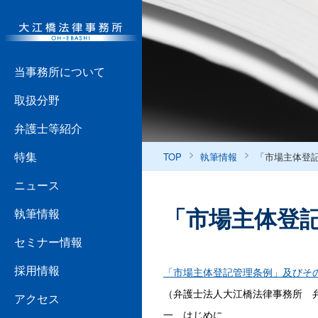
当事務所について
取扱分野
弁護士等紹介
特集
TOP
執筆情報
「市場主体登
ニュース
「市場主体登
執筆情報
セミナー情報
採用情報
「市場主体登記管理条例」及びそ
（弁護士法人大江橋法律事務所 
アクセス
一、はじめに