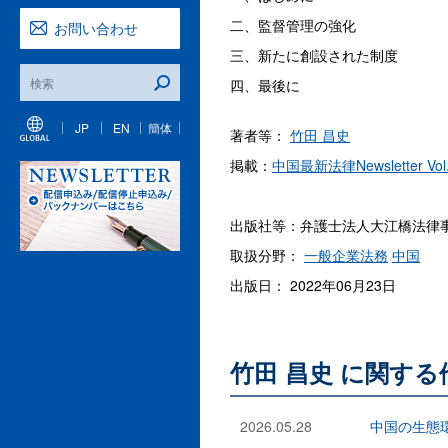
二、監督管理の強化
お問い合わせ
三、新たに創設された制度
四、最後に
JP
EN
簡体
著者等：
竹田 昌史
掲載：
中国最新法律Newsletter Vol
出版社等：弁護士法人大江橋法律
取扱分野：
一般企業法務
中国
出版日： 2022年06月23日
竹田 昌史 に関す
2026.05.28
中国の生態