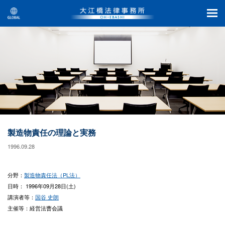
製造物責任の理論と実務
1996.09.28
分野：
製造物責任法（PL法）
日時： 1996年09月28日(土)
講演者等：
国谷 史朗
主催等：経営法曹会議