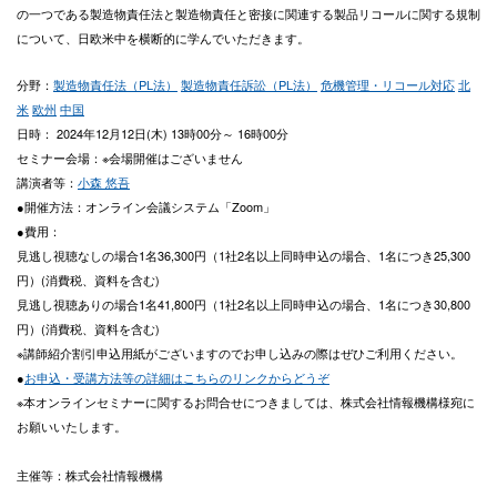
の一つである製造物責任法と製造物責任と密接に関連する製品リコールに関する規制
について、日欧米中を横断的に学んでいただきます。
分野：
製造物責任法（PL法）
製造物責任訴訟（PL法）
危機管理・リコール対応
北
米
欧州
中国
日時： 2024年12月12日(木) 13時00分～ 16時00分
セミナー会場：※会場開催はございません
講演者等：
小森 悠吾
●開催方法：オンライン会議システム「Zoom」
●費用：
見逃し視聴なしの場合1名36,300円（1社2名以上同時申込の場合、1名につき25,300
円）(消費税、資料を含む)
見逃し視聴ありの場合1名41,800円（1社2名以上同時申込の場合、1名につき30,800
円）(消費税、資料を含む)
※講師紹介割引申込用紙がございますのでお申し込みの際はぜひご利用ください。
●
お申込・受講方法等の詳細はこちらのリンクからどうぞ
※本オンラインセミナーに関するお問合せにつきましては、株式会社情報機構様宛に
お願いいたします。
主催等：株式会社情報機構