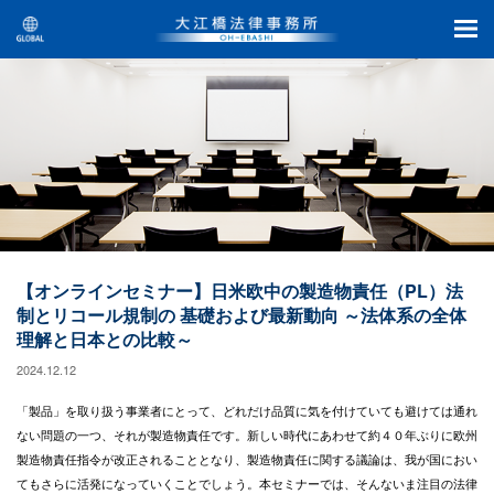
【オンラインセミナー】日米欧中の製造物責任（PL）法
制とリコール規制の 基礎および最新動向 ～法体系の全体
理解と日本との比較～
2024.12.12
「製品」を取り扱う事業者にとって、どれだけ品質に気を付けていても避けては通れ
ない問題の一つ、それが製造物責任です。新しい時代にあわせて約４０年ぶりに欧州
製造物責任指令が改正されることとなり、製造物責任に関する議論は、我が国におい
てもさらに活発になっていくことでしょう。本セミナーでは、そんないま注目の法律