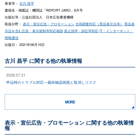
著者等：
古川 昌平
書籍名・掲載誌：機関誌「REPORT JARO」6月号
出版社等：公益社団法人 日本広告審査機構
取扱分野：
表示・宣伝広告・プロモーション
当局調査対応（景品表示法等）
景品表
示法を含む広告・表示規制等対応相談
差止請求・訴訟等対応
IT・インターネット・
情報通信
出版日： 2021年06月10日
古川 昌平 に関する他の執筆情報
2026.07.21
申込時のトラブル対応―最終確認画面と取消しリスク
MORE
表示・宣伝広告・プロモーション に関する他の執筆情
報