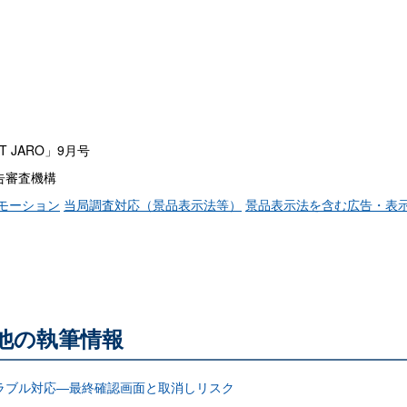
 JARO」9月号
告審査機構
モーション
当局調査対応（景品表示法等）
景品表示法を含む広告・表
る他の執筆情報
ラブル対応―最終確認画面と取消しリスク