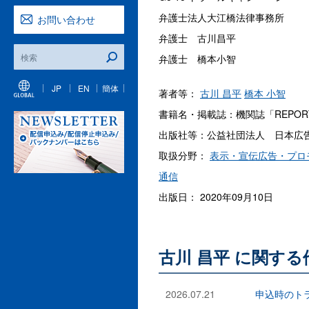
弁護士法人大江橋法律事務所
お問い合わせ
弁護士 古川昌平
弁護士 橋本小智
JP
EN
簡体
著者等：
古川 昌平
橋本 小智
書籍名・掲載誌：機関誌「REPORT
出版社等：公益社団法人 日本広
取扱分野：
表示・宣伝広告・プロ
通信
出版日： 2020年09月10日
古川 昌平 に関す
2026.07.21
申込時のト