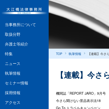
当事務所について
取扱分野
弁護士等紹介
特集
TOP
執筆情報
【連載】今さら
ニュース
【連載】今さら
執筆情報
セミナー情報
採用情報
機関誌「REPORT JARO」9月号
今さら聞けない景品表示法18
アクセス
Go To トラベルキャンペーン