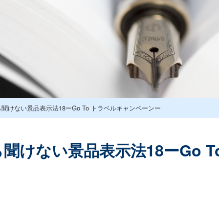
聞けない景品表示法18ーGo To トラベルキャンペーンー
聞けない景品表示法18ーGo 