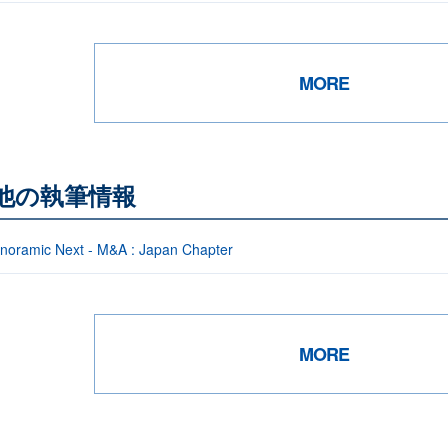
MORE
る他の執筆情報
noramic Next - M&A : Japan Chapter
MORE