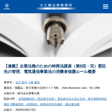
【連載】企業法務のための特商法講座（第6回・完）委託
先の管理、電気通信事業法の消費者保護ルール概要
著者等：
古川 昌平
小林 直弥
書籍名・掲載誌：取引実務の法律ガイド NBL （New Business Law） No.1296
出版社等：株式会社商事法務
取扱分野：
当局調査対応（景品表示法等）
景品表示法を含む広告・表示規制等対応
相談
消費者契約・利用規約、特商法等対応相談
一般企業法務
出版日： 2025年08月15日