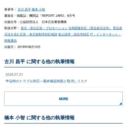
著者等：
古川 昌平
橋本 小智
書籍名・掲載誌：機関誌「REPORT JARO」8月号
出版社等：公益財団法人 日本広告審査機構
取扱分野：
表示・宣伝広告・プロモーション
当局調査対応（景品表示法等）
景品表
示法を含む広告・表示規制等対応相談
差止請求・訴訟等対応
IT・インターネット・
情報通信
出版日： 2019年08月10日
古川 昌平 に関する他の執筆情報
2026.07.21
申込時のトラブル対応―最終確認画面と取消しリスク
MORE
橋本 小智 に関する他の執筆情報