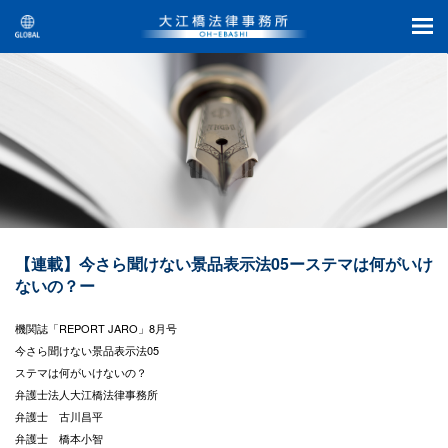
【連載】今さら聞けない景品表示法05ーステマは何がいけ
ないの？ー
機関誌「REPORT JARO」8月号
今さら聞けない景品表示法05
ステマは何がいけないの？
弁護士法人大江橋法律事務所
弁護士 古川昌平
弁護士 橋本小智