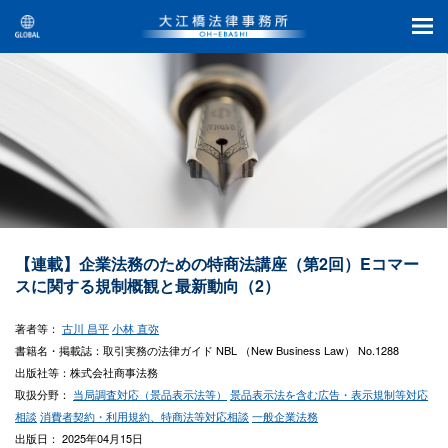
【連載】企業法務のための特商法講座（第2回）Eコマー
スに関する規制概観と最新動向（2）
著者等：
古川 昌平
小林 直弥
書籍名・掲載誌：取引実務の法律ガイド NBL （New Business Law） No.1288
出版社等：株式会社商事法務
取扱分野：
当局調査対応（景品表示法等）
景品表示法を含む広告・表示規制等対応
相談
消費者契約・利用規約、特商法等対応相談
一般企業法務
出版日： 2025年04月15日