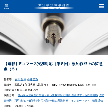
【連載】Eコマース実務対応（第５回）規約作成上の留意
点（５）
著者等：
古川 昌平
小林 直弥
書籍名・掲載誌：取引実務の法律ガイド NBL （New Business Law） No.1184
出版社等：株式会社商事法務
取扱分野：
景品表示法を含む広告・表示規制等対応相談
差止請求・訴訟等対応
消費
者契約・利用規約、特商法等対応相談
一般企業法務
IT・インターネット・情報通信
出版日： 2020年12月15日