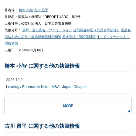
著者等：
橋本 小智
古川 昌平
書籍名・掲載誌：機関誌「REPORT JARO」5月号
出版社等：公益社団法人 日本広告審査機構
取扱分野：
表示・宣伝広告・プロモーション
当局調査対応（景品表示法等）
景品表
示法を含む広告・表示規制等対応相談
差止請求・訴訟等対応
IT・インターネット・
情報通信
出版日： 2020年05月10日
橋本 小智 に関する他の執筆情報
2025.10.21
Lexology Panoramic Next - M&A : Japan Chapter
MORE
古川 昌平 に関する他の執筆情報