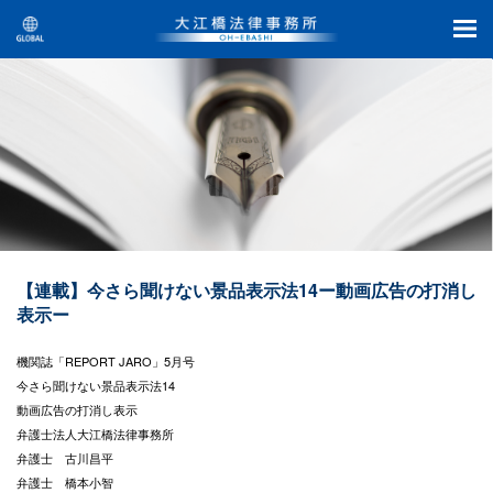
【連載】今さら聞けない景品表示法14ー動画広告の打消し
表示ー
機関誌「REPORT JARO」5月号
今さら聞けない景品表示法14
動画広告の打消し表示
弁護士法人大江橋法律事務所
弁護士 古川昌平
弁護士 橋本小智