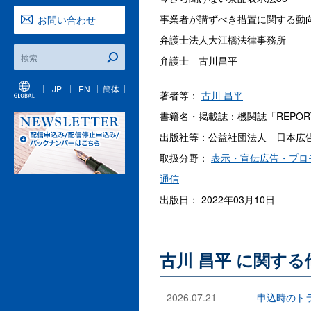
事業者が講ずべき措置に関する動
お問い合わせ
弁護士法人大江橋法律事務所
弁護士 古川昌平
JP
EN
簡体
著者等：
古川 昌平
書籍名・掲載誌：機関誌「REPORT
出版社等：公益社団法人 日本広
取扱分野：
表示・宣伝広告・プロ
通信
出版日： 2022年03月10日
古川 昌平 に関す
2026.07.21
申込時のト