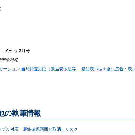
向
 JARO」3月号
告審査機構
モーション
当局調査対応（景品表示法等）
景品表示法を含む広告・表
る他の執筆情報
ラブル対応―最終確認画面と取消しリスク