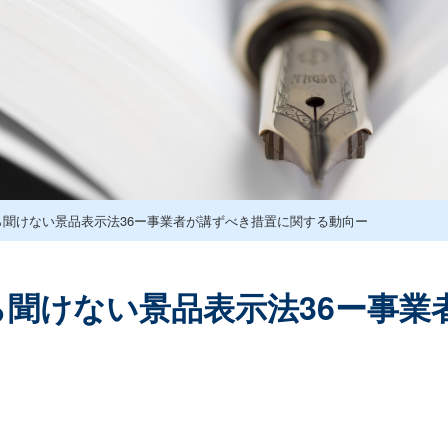
ら聞けない景品表示法36ー事業者が講ずべき措置に関する動向ー
ら聞けない景品表示法36ー事業