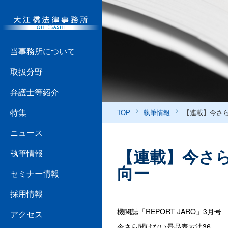
当事務所について
取扱分野
弁護士等紹介
特集
TOP
執筆情報
【連載】今さ
ニュース
【連載】今さ
執筆情報
向ー
セミナー情報
採用情報
機関誌「REPORT JARO」3月号
アクセス
今さら聞けない景品表示法36