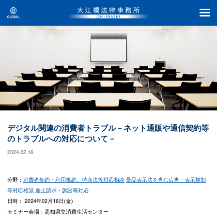
デジタル関連の消費者トラブル－ネット通販や通信契約等
のトラブルへの対応について－
2024.02.16
分野：
消費者契約・利用規約、特商法等対応相談
景品表示法を含む広告・表示規制
等対応相談
差止請求・訴訟等対応
日時： 2024年02月16日(金)
セミナー会場：高知県立消費生活センター