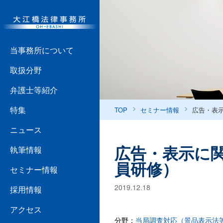
当事務所について
取扱分野
弁護士等紹介
特集
TOP
セミナー情報
広告・表
ニュース
広告・表示に
執筆情報
員研修）
セミナー情報
2019.12.18
採用情報
アクセス
分野：
当局調査対応（景品表示法