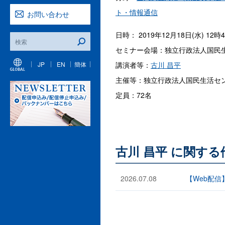
ト・情報通信
お問い合わせ
日時： 2019年12月18日(水) 12時
セミナー会場：独立行政法人国民
講演者等：
古川 昌平
JP
EN
簡体
主催等：独立行政法人国民生活セ
定員：72名
古川 昌平 に関す
2026.07.08
【Web配