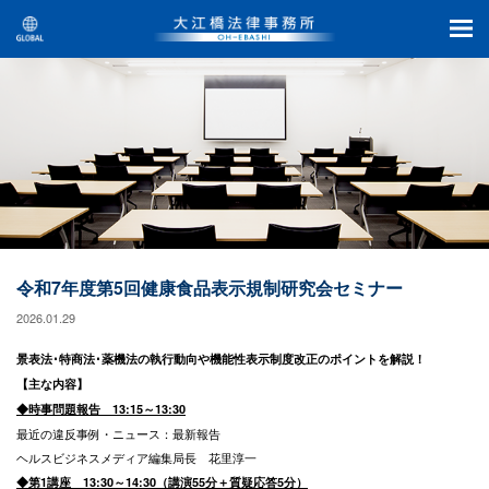
令和7年度第5回健康食品表示規制研究会セミナー
2026.01.29
景表法･特商法･薬機法の執行動向や機能性表示制度改正のポイントを解説！
【主な内容】
◆時事問題報告 13:15～13:30
最近の違反事例・ニュース：最新報告
ヘルスビジネスメディア編集局長 花里淳一
◆第1講座 13:30～14:30（講演55分＋質疑応答5分）