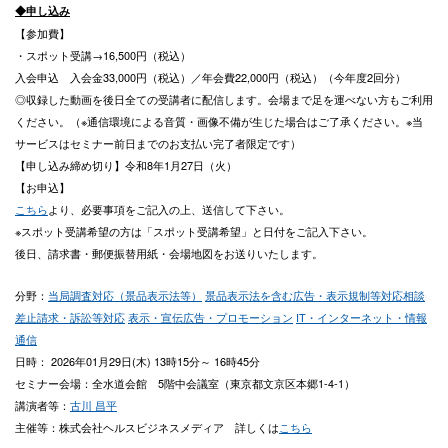
◆申し込み
【参加費】
・スポット受講→16,500円（税込）
入会申込 入会金33,000円（税込）／年会費22,000円（税込）（今年度2回分）
◎収録した動画を後日全ての受講者に配信します。会場まで足を運べない方もご利用
ください。（※通信環境による音質・画像不備が生じた場合はご了承ください。※当
サービスはセミナー前日までのお支払い完了者限定です）
【申し込み締め切り】令和8年1月27日（火）
【お申込】
こちら
より、必要事項をご記入の上、送信して下さい。
※スポット受講希望の方は「スポット受講希望」と日付をご記入下さい。
後日、請求書・郵便振替用紙・会場地図をお送りいたします。
分野：
当局調査対応（景品表示法等）
景品表示法を含む広告・表示規制等対応相談
差止請求・訴訟等対応
表示・宣伝広告・プロモーション
IT・インターネット・情報
通信
日時： 2026年01月29日(木) 13時15分～ 16時45分
セミナー会場：全水道会館 5階中会議室（東京都文京区本郷1-4-1）
講演者等：
古川 昌平
主催等：株式会社ヘルスビジネスメディア 詳しくは
こちら