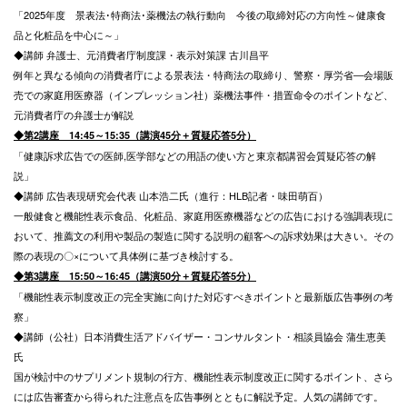
「2025年度 景表法･特商法･薬機法の執行動向 今後の取締対応の方向性～健康食
品と化粧品を中心に～」
◆講師 弁護士、元消費者庁制度課・表示対策課 古川昌平
例年と異なる傾向の消費者庁による景表法・特商法の取締り、警察・厚労省―会場販
売での家庭用医療器（インプレッション社）薬機法事件・措置命令のポイントなど、
元消費者庁の弁護士が解説
◆第2講座 14:45～15:35（講演45分＋質疑応答5分）
「健康訴求広告での医師,医学部などの用語の使い方と東京都講習会質疑応答の解
説」
◆講師 広告表現研究会代表 山本浩二氏（進行：HLB記者・味田萌百）
一般健食と機能性表示食品、化粧品、家庭用医療機器などの広告における強調表現に
おいて、推薦文の利用や製品の製造に関する説明の顧客への訴求効果は大きい。その
際の表現の〇×について具体例に基づき検討する。
◆第3講座 15:50～16:45（講演50分＋質疑応答5分）
「機能性表示制度改正の完全実施に向けた対応すべきポイントと最新版広告事例の考
察」
◆講師（公社）日本消費生活アドバイザー・コンサルタント・相談員協会 蒲生恵美
氏
国が検討中のサプリメント規制の行方、機能性表示制度改正に関するポイント、さら
には広告審査から得られた注意点を広告事例とともに解説予定。人気の講師です。