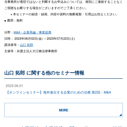
当事務所が適切ではないと判断するお申込みについては、個別にご連絡することなく
ご視聴をお断りする場合がございますのでご了承ください。
※ 本セミナーの録音・録画、内容や資料の無断複製・引用はお控えください。
● 費用：無料
分野：
M&A・企業再編・事業提携
日時： 2023年06月02日(金) ～2023年07月22日(土)
講演者等：
山口 拓郎
主催等：弁護士法人大江橋法律事務所
山口 拓郎 に関する他のセミナー情報
2023.06.01
【オンラインセミナー】海外進出する企業のための法務 第2回：M&A
MORE