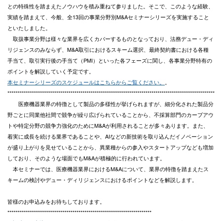
との特殊性を踏まえたノウハウを積み重ねて参りました。そこで、このような経験、
実績を踏まえて、今般、全13回の事業分野別M&Aセミナーシリーズを実施すること
といたしました。
取扱事業分野は様々な業界を広くカバーするものとなっており、法務デュー・ディ
リジェンスのみならず、M&A取引におけるスキーム選択、最終契約書における各種
手当て、取引実行後の手当て（PMI）といった各フェーズに関し、各事業分野特有の
ポイントを解説していく予定です。
本セミナーシリーズのスケジュールはこちらからご覧ください。
。
*********************************************************************************************************
医療機器業界の特徴として製品の多様性が挙げられますが、細分化された製品分
野ごとに同業他社間で競争が繰り広げられていることから、不採算部門のカーブアウ
トや特定分野の競争力強化のためにM&Aが利用されることが多々あります。また、
着実に成長を続ける業界であることや、AIなどの新技術を取り込んだイノベーション
が盛り上がりを見せていることから、異業種からの参入やスタートアップなども増加
しており、そのような場面でもM&Aが積極的に行われています。
本セミナーでは、医療機器業界におけるM&Aについて、業界の特徴を踏まえたス
キームの検討やデュー・ディリジェンスにおけるポイントなどを解説します。
皆様のお申込みをお待ちしております。
*************************************************************************