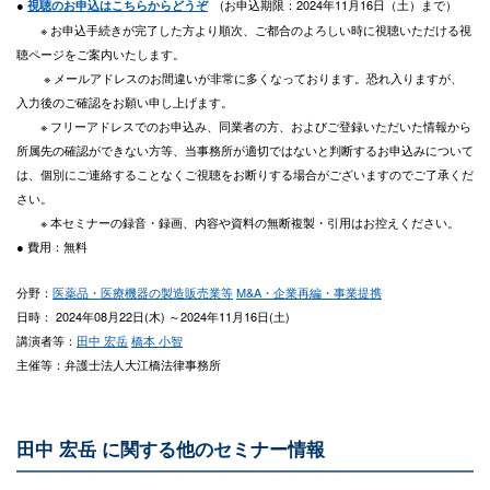
●
(お申込期限：2024年11月16日（土）まで）
視聴のお申込はこちらからどうぞ
※ お申込手続きが完了した方より順次、ご都合のよろしい時に視聴いただける視
聴ページをご案内いたします。
※ メールアドレスのお間違いが非常に多くなっております。恐れ入りますが、
入力後のご確認をお願い申し上げます。
※ フリーアドレスでのお申込み、同業者の方、およびご登録いただいた情報から
所属先の確認ができない方等、当事務所が適切ではないと判断するお申込みについて
は、個別にご連絡することなくご視聴をお断りする場合がございますのでご了承くだ
さい。
※ 本セミナーの録音・録画、内容や資料の無断複製・引用はお控えください。
● 費用：無料
分野：
医薬品・医療機器の製造販売業等
M&A・企業再編・事業提携
日時： 2024年08月22日(木) ～2024年11月16日(土)
講演者等：
田中 宏岳
橋本 小智
主催等：弁護士法人大江橋法律事務所
田中 宏岳 に関する他のセミナー情報