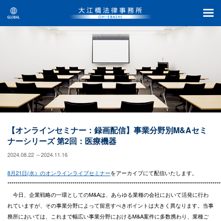
【オンラインセミナー：録画配信】事業分野別M&Aセミ
ナーシリーズ 第2回：医療機器
2024.08.22 ～2024.11.16
8月21日(水）のオンラインライブセミナー
をアーカイブにて配信いたします。
************************************************************************************************************
今日、企業戦略の一環としてのM&Aは、あらゆる業種の会社において活発に行わ
れていますが、その事業分野によって留意すべきポイントは大きく異なります。当事
務所においては、これまで幅広い事業分野におけるM&A案件に多数携わり、業種ご