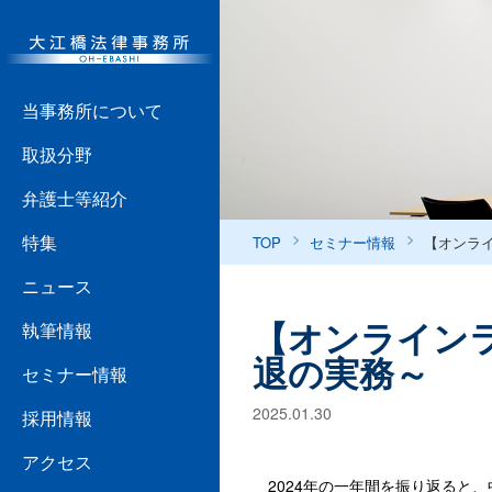
当事務所について
取扱分野
弁護士等紹介
特集
TOP
セミナー情報
【オンラ
ニュース
【オンライン
執筆情報
退の実務～
セミナー情報
2025.01.30
採用情報
アクセス
2024年の一年間を振り返ると