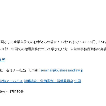
研修動画として企業単位でのお申込みの場合：１社5名まで：33,000円、15
ンス部・中国での撤退実務について学びたい方 ※ 法律事務所勤務の弁
うぞ
同会社 セミナー担当 Email :
seminar@businessandlaw.jp
労務アドバイス
労働訴訟・労働審判・労働委員会
中国
00分～ 17時30分