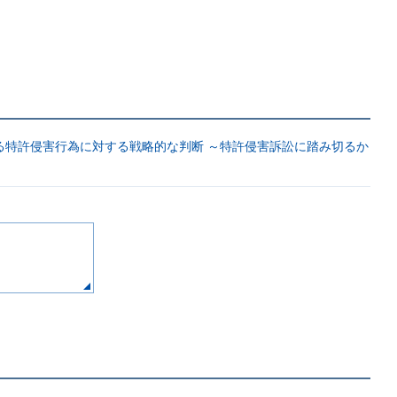
る特許侵害行為に対する戦略的な判断 ～特許侵害訴訟に踏み切るか