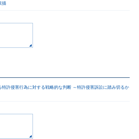
素描
る特許侵害行為に対する戦略的な判断 ～特許侵害訴訟に踏み切るか