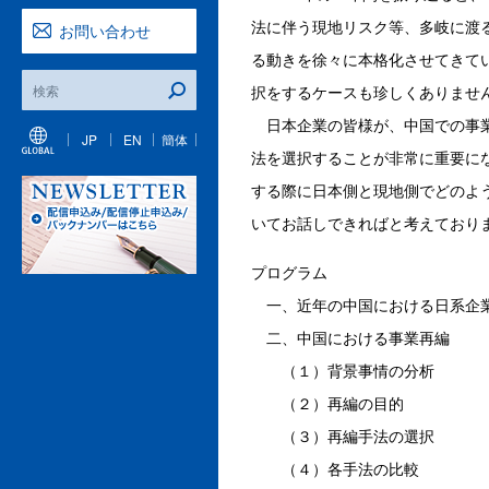
法に伴う現地リスク等、多岐に渡
お問い合わせ
る動きを徐々に本格化させてきて
択をするケースも珍しくありませ
日本企業の皆様が、中国での事業
JP
EN
簡体
法を選択することが非常に重要に
する際に日本側と現地側でどのよ
いてお話しできればと考えており
プログラム
一、近年の中国における日系企
二、中国における事業再編
（１）背景事情の分析
（２）再編の目的
（３）再編手法の選択
（４）各手法の比較