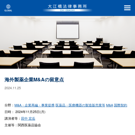
海外製薬企業M&Aの留意点
2024.11.25
分野：
M&A・企業再編・事業提携
医薬品・医療機器の製造販売業等
M&A
国際契約
日時： 2024年11月25日(月)
講演者等：
田中 宏岳
主催等：関西医薬品協会