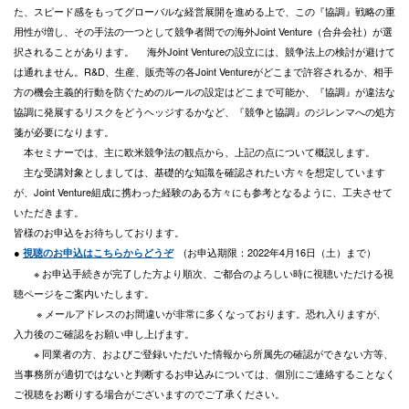
た、スピード感をもってグローバルな経営展開を進める上で、この『協調』戦略の重
用性が増し、その手法の一つとして競争者間での海外Joint Venture（合弁会社）が選
択されることがあります。 海外Joint Ventureの設立には、競争法上の検討が避けて
は通れません。R&D、生産、販売等の各Joint Ventureがどこまで許容されるか、相手
方の機会主義的行動を防ぐためのルールの設定はどこまで可能か、『協調』が違法な
協調に発展するリスクをどうヘッジするかなど、『競争と協調』のジレンマへの処方
箋が必要になります。
本セミナーでは、主に欧米競争法の観点から、上記の点について概説します。
主な受講対象としましては、基礎的な知識を確認されたい方々を想定しています
が、Joint Venture組成に携わった経験のある方々にも参考となるように、工夫させて
いただきます。
皆様のお申込をお待ちしております。
●
(お申込期限：2022年4月16日（土）まで）
視聴のお申込はこちらからどうぞ
※ お申込手続きが完了した方より順次、ご都合のよろしい時に視聴いただける視
聴ページをご案内いたします。
※ メールアドレスのお間違いが非常に多くなっております。恐れ入りますが、
入力後のご確認をお願い申し上げます。
※ 同業者の方、およびご登録いただいた情報から所属先の確認ができない方等、
当事務所が適切ではないと判断するお申込みについては、個別にご連絡することなく
ご視聴をお断りする場合がございますのでご了承ください。