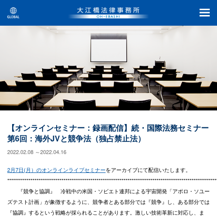
【オンラインセミナー：録画配信】続・国際法務セミナー
第6回：海外JVと競争法（独占禁止法）
2022.02.08 ～2022.04.16
2月7日(月）のオンラインライブセミナー
をアーカイブにて配信いたします。
************************************************************************************************************
『競争と協調』 冷戦中の米国・ソビエト連邦による宇宙開発「アポロ・ソユー
ズテスト計画」が象徴するように、競争者とある部分では『競争』し、ある部分では
『協調』するという戦略が採られることがあります。激しい技術革新に対応し、ま