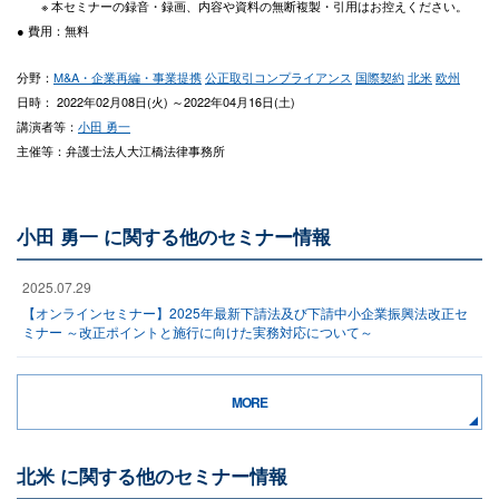
※ 本セミナーの録音・録画、内容や資料の無断複製・引用はお控えください。
● 費用：無料
分野：
M&A・企業再編・事業提携
公正取引コンプライアンス
国際契約
北米
欧州
日時： 2022年02月08日(火) ～2022年04月16日(土)
講演者等：
小田 勇一
主催等：弁護士法人大江橋法律事務所
小田 勇一 に関する他のセミナー情報
2025.07.29
【オンラインセミナー】2025年最新下請法及び下請中小企業振興法改正セ
ミナー ～改正ポイントと施行に向けた実務対応について～
MORE
北米 に関する他のセミナー情報