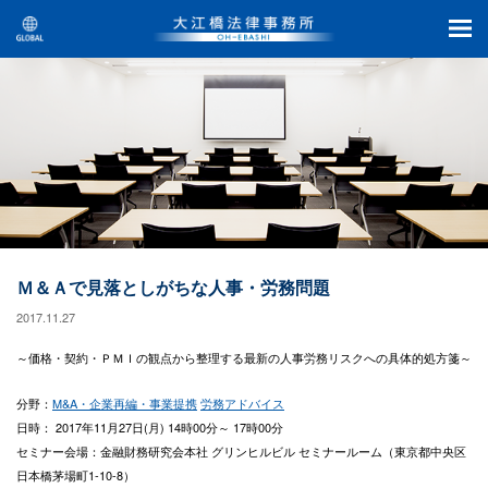
Ｍ＆Ａで見落としがちな人事・労務問題
2017.11.27
～価格・契約・ＰＭＩの観点から整理する最新の人事労務リスクへの具体的処方箋～
分野：
M&A・企業再編・事業提携
労務アドバイス
日時： 2017年11月27日(月) 14時00分～ 17時00分
セミナー会場：金融財務研究会本社 グリンヒルビル セミナールーム（東京都中央区
日本橋茅場町1-10-8）