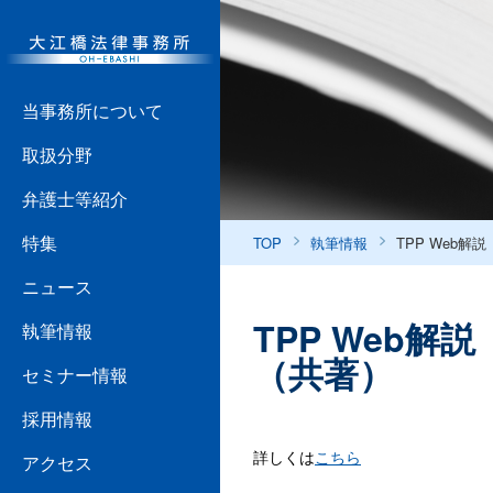
当事務所について
取扱分野
弁護士等紹介
特集
TOP
執筆情報
TPP Web
ニュース
TPP Web
執筆情報
（共著）
セミナー情報
採用情報
詳しくは
こちら
アクセス