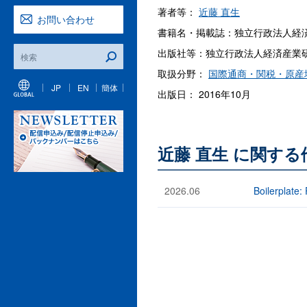
著者等：
近藤 直生
お問い合わせ
書籍名・掲載誌：独立行政法人経済
出版社等：独立行政法人経済産業研究
取扱分野：
国際通商・関税・原産
JP
EN
簡体
出版日： 2016年10月
近藤 直生 に関す
2026.06
Boilerplate