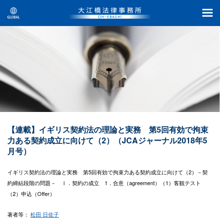
【連載】イギリス契約法の理論と実務 第5回有効で拘束
力ある契約成立に向けて（2）（JCAジャーナル2018年5
月号）
イギリス契約法の理論と実務 第5回有効で拘束力ある契約成立に向けて（2）－契
約締結段階の問題－ Ⅰ．契約の成立 1．合意（agreement）（1）客観テスト
（2）申込（Offer）
著者等：
松田 日佐子