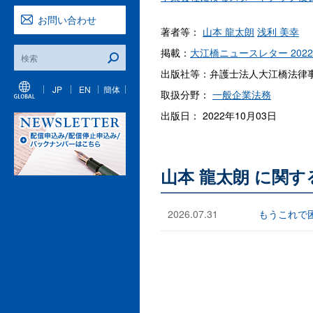
お問い合わせ
著者等：
山本 龍太朗
浅利 美幸
掲載：
大江橋ニュースレター 2022
出版社等：弁護士法人大江橋法律
JP
EN
簡体
取扱分野：
一般企業法務
出版日： 2022年10月03日
山本 龍太朗 に関
2026.07.31
もうこれで