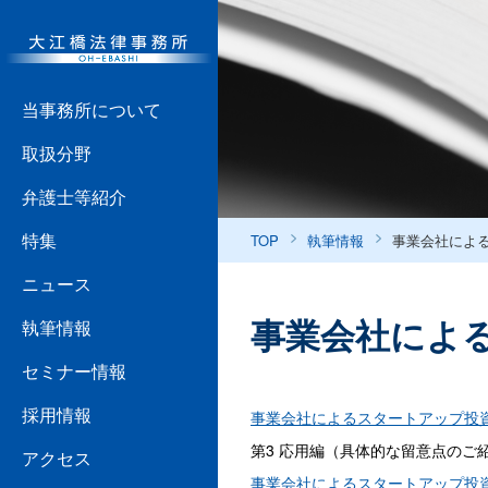
当事務所について
取扱分野
弁護士等紹介
特集
TOP
執筆情報
事業会社によ
ニュース
事業会社によ
執筆情報
セミナー情報
採用情報
事業会社によるスタートアップ投
第3 応用編（具体的な留意点のご
アクセス
事業会社によるスタートアップ投