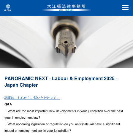
PANORAMIC NEXT - Labour & Employment 2025 -
Japan Chapter
記事はこちらからご覧いただけます。
Q&A
・What are the most important new developments in your jurisdiction over the past
year in employment law?
・What upcoming legislation or regulation do you anticipate will have a significant
impact on employment law in your jurisdiction?