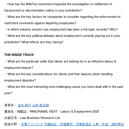
・How has the #MeToo movement impacted the investigation or settlement of
harassment or discrimination claims in your jurisdiction?
・What are the key factors for companies to consider regarding the enforcement of
restrictive covenants against departing employees?
・In which industry sectors has employment law been a hot topic recently? Why?
・What are the key political debates about employment currently playing out in your
jurisdiction? What effects are they having?
THE INSIDE TRACK
・What are the particular skills that clients are looking for in an effective labour &
employment lawyer?
・What are the key considerations for clients and their lawyers when handling
employment disputes?
・What are the most interesting and challenging cases you have dealt with in the past
year?
著者等：
金丸 絢子
山本 龍太朗
書籍名・掲載誌：PANORAMIC NEXT - Labour & Employment 2025
出版社等：Law Business Research Ltd.
取扱分野：
労務アドバイス
労働訴訟・労働審判・労働委員会
人事・年金・福利厚生