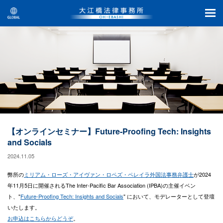
【オンラインセミナー】Future-Proofing Tech: Insights
and Socials
2024.11.05
弊所の
ミリアム・ローズ・アイヴァン・ロペズ・ペレイラ外国法事務弁護士
が2024
年11月5日に開催されるThe Inter-Pacific Bar Association (IPBA)の主催イベン
ト、"
Future-Proofing Tech: Insights and Socials
" において、モデレーターとして登壇
いたします。
お申込はこちらからどうぞ
。