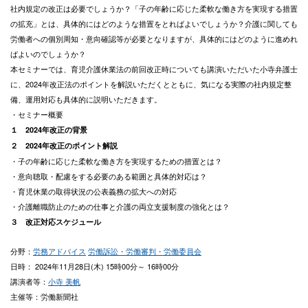
社内規定の改正は必要でしょうか？「子の年齢に応じた柔軟な働き方を実現する措置
の拡充」とは、具体的にはどのような措置をとればよいでしょうか？介護に関しても
労働者への個別周知・意向確認等が必要となりますが、具体的にはどのように進めれ
ばよいのでしょうか？
本セミナーでは、育児介護休業法の前回改正時についても講演いただいた小寺弁護士
に、2024年改正法のポイントを解説いただくとともに、気になる実際の社内規定整
備、運用対応も具体的に説明いただきます。
・セミナー概要
１ 2024年改正の背景
２ 2024年改正のポイント解説
・子の年齢に応じた柔軟な働き方を実現するための措置とは？
・意向聴取・配慮をする必要のある範囲と具体的対応は？
・育児休業の取得状況の公表義務の拡大への対応
・介護離職防止のための仕事と介護の両立支援制度の強化とは？
３ 改正対応スケジュール
分野：
労務アドバイス
労働訴訟・労働審判・労働委員会
日時： 2024年11月28日(木) 15時00分～ 16時00分
講演者等：
小寺 美帆
主催等：労働新聞社