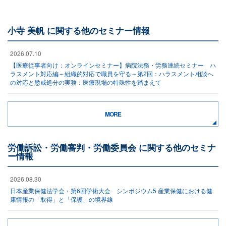
小寺 美帆 に関する他のセミナー情報
2026.07.10
【医療従事者向け：オンラインセミナー】病院法務・労務連続セミナー ハ
ラスメント対応編～組織的対応で職員を守る～第2回：ハラスメント相談へ
の対応と懲戒処分の実務：医療現場の特殊性を踏まえて
MORE
労働訴訟・労働審判・労働委員会 に関する他のセミナ
ー情報
2026.08.30
日本産業保健法学会・第6回学術大会 シンポジウム5 産業保健における健
康情報の「取得」と「保護」の境界線