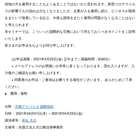
現地の方を雇用することもよくあることではないかと思われます。新型コロナウイル
スの影響で人の流れは少なくなりましたが、企業が人を雇用し続け、ビジネスが国境
をまたいで発展している以上、今後も国境をまたぐ雇用の問題がなくなることはない
と考えられます。
本セミナーでは、こういった国際的な労務において抑えておくべきポイントをご説明
いたします。
皆さまのお申込を心よりお待ち申し上げます。
(お申込期限：2021年4月23日(金) 正午まで／講義時間：約60分）
※ メールアドレスのお間違いが非常に多くなっております。恐れ入りますが、入
力後のご確認をお願い申し上げます。
※ 同業者のお申込・ご参加はお断りする場合がございます。 あらかじめご了承
ください。
● 費用：無料
分野：
労務アドバイス
国際契約
日時： 2021年04月01日(木) ～2021年04月23日(金)
講演者等：
牟礼 大介
主催等：弁護士法人大江橋法律事務所