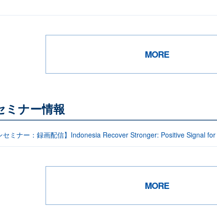
MORE
セミナー情報
：録画配信】Indonesia Recover Stronger: Positive Signal for Inves
MORE