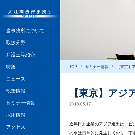
当事務所について
取扱分野
弁護士等紹介
特集
TOP
セミナー情報
【東京】
ニュース
【東京】アジ
執筆情報
セミナー情報
2018.05.17
採用情報
近年日系企業のアジア進出は、ビ
アクセス
の壁は日常的に発生しており、丁