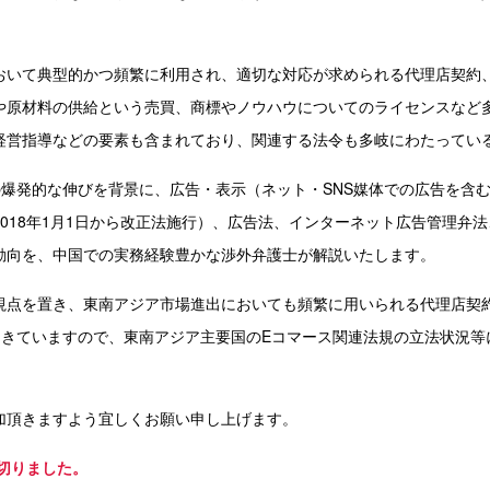
おいて典型的かつ頻繁に利用され、適切な対応が求められる代理店契約
や原材料の供給という売買、商標やノウハウについてのライセンスなど
経営指導などの要素も含まれており、関連する法令も多岐にわたってい
の爆発的な伸びを背景に、広告・表示（ネット・SNS媒体での広告を含
018年1月1日から改正法施行）、広告法、インターネット広告管理弁
動向を、中国での実務経験豊かな渉外弁護士が解説いたします。
視点を置き、東南アジア市場進出においても頻繁に用いられる代理店契
てきていますので、東南アジア主要国のEコマース関連法規の立法状況等
加頂きますよう宜しくお願い申し上げます。
切りました。