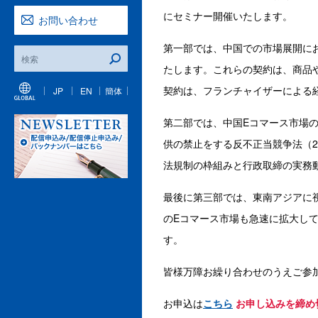
にセミナー開催いたします。
お問い合わせ
第一部では、中国での市場展開に
たします。これらの契約は、商品
契約は、フランチャイザーによる
JP
EN
簡体
第二部では、中国Eコマース市場
供の禁止をする反不正当競争法（2
法規制の枠組みと行政取締の実務
最後に第三部では、東南アジアに
のEコマース市場も急速に拡大し
す。
皆様万障お繰り合わせのうえご参
お申込は
こちら
お申し込みを締め