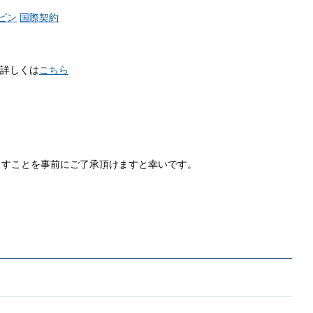
ピン
国際契約
 詳しくは
こちら
ますことを事前にご了承頂けますと幸いです。