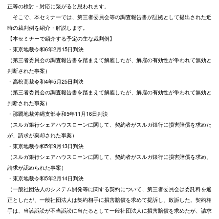
正等の検討・対応に繋がると思われます。
そこで、本セミナーでは、第三者委員会等の調査報告書が証拠として提出された近
時の裁判例を紹介・解説します。
【本セミナーで紹介する予定の主な裁判例】
・東京地裁令和6年2月15日判決
（第三者委員会の調査報告書を踏まえて解雇したが、解雇の有効性が争われて無効と
判断された事案）
・高松高裁令和4年5月25日判決
（第三者委員会の調査報告書を踏まえて解雇したが、解雇の有効性が争われて無効と
判断された事案）
・那覇地裁沖縄支部令和5年11月16日判決
（スルガ銀行シェアハウスローンに関して、契約者がスルガ銀行に損害賠償を求めた
が、請求が棄却された事案）
・東京地裁令和5年9月13日判決
（スルガ銀行シェアハウスローンに関して、契約者がスルガ銀行に損害賠償を求め、
請求が認められた事案）
・東京地裁令和5年2月14日判決
（一般社団法人のシステム開発等に関する契約について、第三者委員会は委託料を適
正としたが、一般社団法人は契約相手に損害賠償を求めて提訴し、敗訴した。契約相
手は、当該訴訟が不当訴訟に当たるとして一般社団法人に損害賠償を求めたが、請求