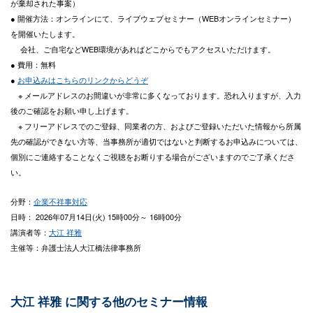
が棄却された事案）
● 開催方法：オンラインにて、ライブウェブセミナー（WEBオンラインセミナー）
を開催いたします。
会社、ご自宅などWEB環境があればどこからでもアクセスいただけます。
● 費用：無料
●
お申込みはこちらのリンクからどうぞ
※ メールアドレスのお間違いが非常に多くなっております。恐れ入りますが、入力
後のご確認をお願い申し上げます。
※ フリーアドレスでのご登録、同業者の方、およびご登録いただいた情報から所属
先の確認ができない方等、当事務所が適切ではないと判断するお申込みについては、
個別にご連絡することなくご視聴をお断りする場合がございますのでご了承くださ
い。
分野：
企業不祥事対応
日時： 2026年07月14日(火) 15時00分～ 16時00分
講演者等：
大江 祥雅
主催等：弁護士法人大江橋法律事務所
大江 祥雅 に関する他のセミナー情報