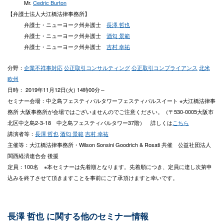
Mr.
Cedric Burton
【弁護士法人大江橋法律事務所】
弁護士・ニューヨーク州弁護士
長澤 哲也
弁護士・ニューヨーク州弁護士
酒匂 景範
弁護士・ニューヨーク州弁護士
吉村 幸祐
分野：
企業不祥事対応
公正取引コンサルティング
公正取引コンプライアンス
北米
欧州
日時： 2019年11月12日(火) 14時00分～
セミナー会場：中之島フェスティバルタワーフェスティバルスイート ※大江橋法律事
務所 大阪事務所が会場ではございませんのでご注意ください。（〒530-0005大阪市
北区中之島2-3-18 中之島フェスティバルタワー37階） 詳しくは
こちら
講演者等：
長澤 哲也
酒匂 景範
吉村 幸祐
主催等：大江橋法律事務所・Wilson Sonsini Goodrich & Rosati 共催 公益社団法人
関西経済連合会 後援
定員：100名 ※本セミナーは先着順となります。先着順につき、定員に達し次第申
込みを終了させて頂きますことを事前にご了承頂けますと幸いです。
長澤 哲也 に関する他のセミナー情報