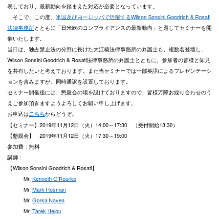
表しており、最新動向を踏まえた対応が必要となっています。
そこで、この度、
米国及びヨーロッパで活躍するWilson Sonsini Goodrich & Rosati
法律事務所
とともに「日米欧のコンプライアンスの最新動向」と題してセミナーを開
催いたします。
当日は、独占禁止法の分野に長けた大江橋法律事務所の弁護士も、複数名登壇し、
Wilson Sonsini Goodrich & Rosati法律事務所の弁護士とともに、参加者の皆様と知見
を共有したいと考えております。また当セミナーでは一部英語によるプレゼンテーシ
ョンを含みますが、同時通訳を設置しております。
セミナー開催後には、懇親会の場を設けておりますので、皆様万障お繰り合わせのう
えご参加頂きますようよろしくお願い申し上げます。
お申込は
からどうぞ。
こちら
【セミナー】2019年11月12日（火）14:00～17:30 （受付開始13:30）
【懇親会】 2019年11月12日（火）17:30～19:00
参加費：無料
講師：
【Wilson Sonsini Goodrich & Rosati】
Mr.
Kenneth O'Rourke
Mr.
Mark Rosman
Mr.
Gorka Navea
Mr.
Tarek Helou