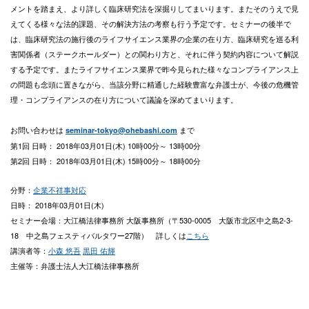
メントを踏まえ、より詳しく臨床研究法を深掘りしてまいります。またそのうえで見
えてくる様々な法的課題、その解決方法の考察も行う予定です。セミナーの後半で
は、臨床研究法の施行後のライフサイエンス業界の企業の在り方、臨床研究を巡る利
害関係者（ステークホールダー）との関わり方と、それに伴う契約内容について解説
する予定です。またライフサイエンス業界で昨今見られた様々なコンプライアンス上
の問題も念頭に置きながら、当該分野に精通した経験豊富な弁護士が、今後の危機管
理・コンプライアンスの在り方について議論を深めてまいります。
お問い合わせは
まで
seminar-tokyo@ohebashi.com
第1回 日時： 2018年03月01日(木) 10時00分～ 13時00分
第2回 日時： 2018年03月01日(木) 15時00分～ 18時00分
分野：
企業不祥事対応
日時： 2018年03月01日(木)
セミナー会場：大江橋法律事務所 大阪事務所（〒530-0005 大阪市北区中之島2-3-
18 中之島フェスティバルタワー27階） 詳しくは
こちら
講演者等：
小森 悠吾
黒田 佑輝
主催等：弁護士法人大江橋法律事務所